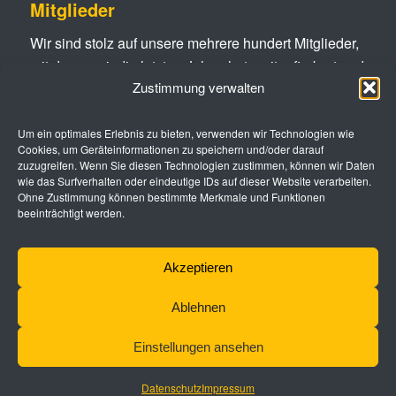
Mitglieder
Wir sind stolz auf unsere mehrere hundert Mitglieder,
mit denen wir die letzten Jahrzehnte mitgefierbert und
Zustimmung verwalten
das Geschäftsleben mitgestalten durften. Die lange
Zusammenarbeit schafft Vertrauen und bietet Hilfe in
jeder Lage.
Um ein optimales Erlebnis zu bieten, verwenden wir Technologien wie
Cookies, um Geräteinformationen zu speichern und/oder darauf
zuzugreifen. Wenn Sie diesen Technologien zustimmen, können wir Daten
Mitglieder kennenlernen
wie das Surfverhalten oder eindeutige IDs auf dieser Website verarbeiten.
Ohne Zustimmung können bestimmte Merkmale und Funktionen
beeinträchtigt werden.
Akzeptieren
Ablehnen
Einstellungen ansehen
Datenschutz
Impressum